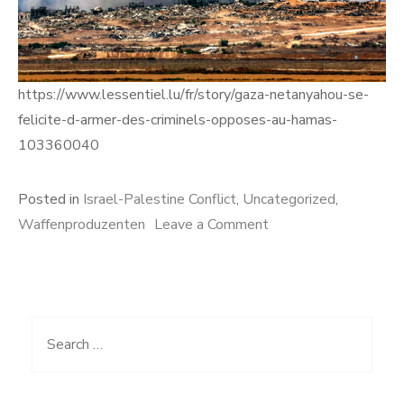
https://www.lessentiel.lu/fr/story/gaza-netanyahou-se-
felicite-d-armer-des-criminels-opposes-au-hamas-
103360040
Posted in
Israel-Palestine Conflict
,
Uncategorized
,
on
Waffenproduzenten
Leave a Comment
Netanyahou
se
félicite
d’armer
Search
des
for:
criminels
opposés