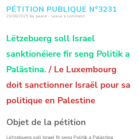
PÉTITION PUBLIQUE N°3231
Scandal
Posted
20/06/2025
by
peace
Leave a comment
Might
on
Delay
Its
Lëtzebuerg soll Israel
Rapid
sanktionéiere fir seng Politik a
Militarization
Plans
Palästina.
/ Le Luxembourg
doit sanctionner Israël pour sa
politique en Palestine
Objet de la pétition
Lëtzebuerg soll Israel fir seng Politik a Palästina