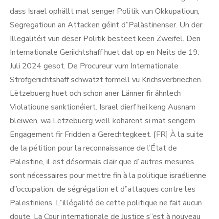
dass Israel ophällt mat senger Politik vun Okkupatioun,
Segregatioun an Attacken géint d”Palästinenser. Un der
Illegalitéit vun dëser Politik besteet keen Zweifel. Den
Internationale Geriichtshaff huet dat op en Neits de 19.
Juli 2024 gesot. De Procureur vum Internationale
Strofgeriichtshaff schwätzt formell vu Krichsverbriechen.
Lëtzebuerg huet och schon aner Länner fir ähnlech
Violatioune sanktionéiert. Israel dierf hei keng Ausnam
bleiwen, wa Lëtzebuerg wëll kohärent si mat sengem
Engagement fir Fridden a Gerechtegkeet. [FR] À la suite
de la pétition pour la reconnaissance de l’État de
Palestine, il est désormais clair que d”autres mesures
sont nécessaires pour mettre fin à la politique israélienne
d”occupation, de ségrégation et d”attaques contre les
Palestiniens. L”illégalité de cette politique ne fait aucun
doute. La Cour internationale de Justice s”est à nouveau