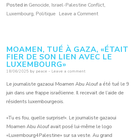
Posted in
Genocide
,
Israel-Palestine Conflict
,
on
Luxembourg
,
Politique
Leave a Comment
Pétition
publique
n°3231
MOAMEN, TUÉ À GAZA, «ÉTAIT
FIER DE SON LIEN AVEC LE
LUXEMBOURG»
Posted
18/06/2025
by
peace
Leave a comment
on
Le journaliste gazaoui Moamen Abu Alouf a été tué le 9
juin dans une frappe israélienne. Il recevait de l’aide de
résidents luxembourgeois.
«Tu es fou, quelle surprise!». Le journaliste gazaoui
Moamen Abu Alouf avait posé lui-même le logo
«Luxembourg4Palestine» sur sa veste. Au grand