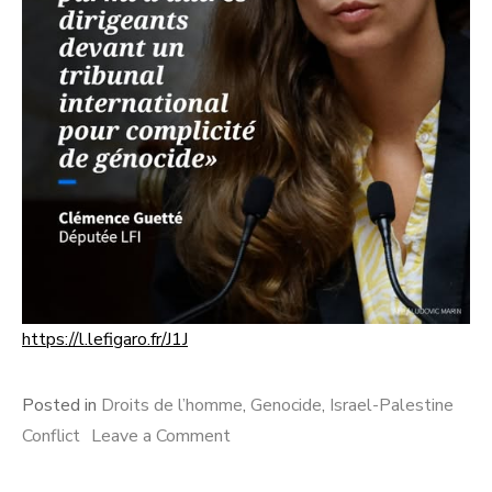
https://l.lefigaro.fr/J1J
Posted in
Droits de l’homme
,
Genocide
,
Israel-Palestine
on
Conflict
Leave a Comment
Israel,