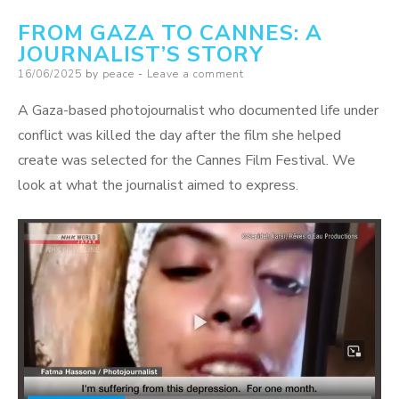
à
FROM GAZA TO CANNES: A
Gaza,
JOURNALIST’S STORY
«était
Posted
16/06/2025
by
peace
Leave a comment
fier
on
de
A Gaza-based photojournalist who documented life under
son
conflict was killed the day after the film she helped
lien
create was selected for the Cannes Film Festival. We
avec
look at what the journalist aimed to express.
le
Luxembourg»