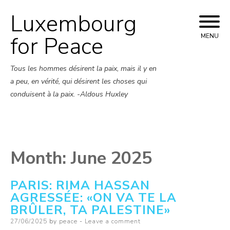
Luxembourg
Skip
to
for Peace
MENU
content
Tous les hommes désirent la paix, mais il y en
a peu, en vérité, qui désirent les choses qui
conduisent à la paix. -Aldous Huxley
Month:
June 2025
PARIS: RIMA HASSAN
AGRESSÉE: «ON VA TE LA
BRÛLER, TA PALESTINE»
Posted
27/06/2025
by
peace
Leave a comment