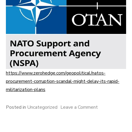
https://www.zerohedge.com/geopolitical/natos-
procurement-corruption-scandal-might-delay-its-rapid-
militarization-plans
on
Posted in
Uncategorized
Leave a Comment
NATO’s
Procurement
Corruption