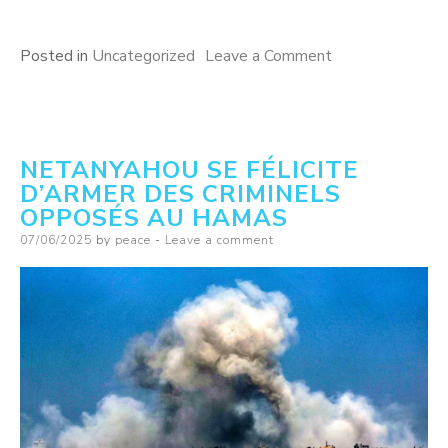
on
Posted in
Uncategorized
Leave a Comment
The
Pursuit
of
NETANYAHOU SE FÉLICITE
Peace
D’ARMER DES CRIMINELS
OPPOSÉS AU HAMAS
Posted
07/06/2025
by
peace
Leave a comment
on