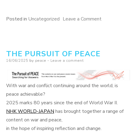
on
Posted in
Uncategorized
Leave a Comment
Angriffskrieg
Israël’s
gegen
THE PURSUIT OF PEACE
Iran
Posted
16/06/2025
by
peace
Leave a comment
on
With war and conflict continuing around the world, is
peace achievable?
2025 marks 80 years since the end of World War II.
NHK WORLD-JAPAN
has brought together a range of
content on war and peace,
in the hope of inspiring reflection and change.