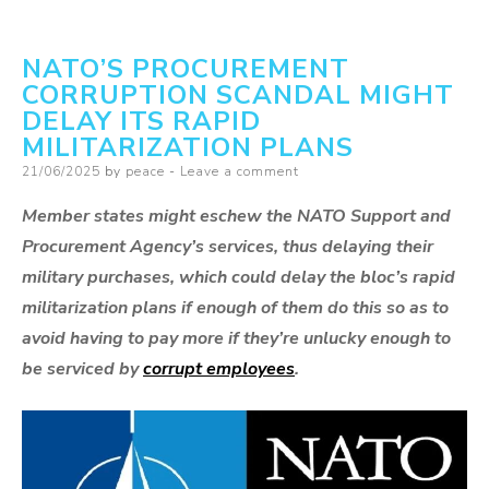
Gaza,
Iran:
NATO’S PROCUREMENT
According
CORRUPTION SCANDAL MIGHT
to
DELAY ITS RAPID
Clémence
MILITARIZATION PLANS
Guette,
Posted
21/06/2025
by
peace
Leave a comment
Emmanuel
on
Member states might eschew the NATO Support and
Macron
Procurement Agency’s services, thus delaying their
could
military purchases, which could delay the bloc’s rapid
‘be
militarization plans if enough of them do this so as to
tried
avoid having to pay more if they’re unlucky enough to
for
be serviced by
corrupt employees
.
complicity
in
genocide’