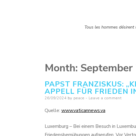
Tous les hommes désirent la
Month:
September
PAPST FRANZISKUS: „K
APPELL FÜR FRIEDEN 
Posted
26/09/2024
by
peace
Leave a comment
on
Quelle:
www.vaticannews.va
Luxemburg – Bei einem Besuch in Luxembur
Friedensbemühungen aufgerufen. Vor Vertret