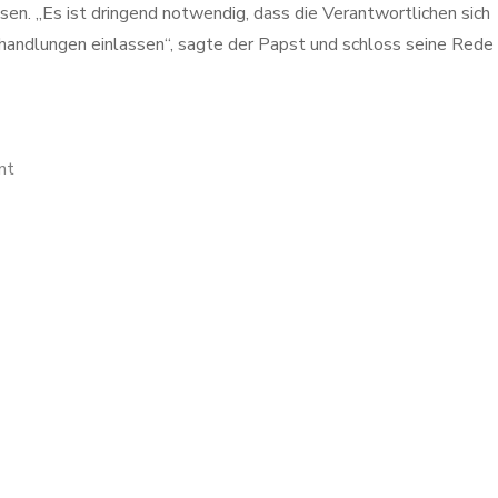
sen. „Es ist dringend notwendig, dass die Verantwortlichen sich
rhandlungen einlassen“, sagte der Papst und schloss seine Rede
on
nt
Papst
Franziskus:
„Krieg
ist
immer
eine
Niederlage“
–
Appell
für