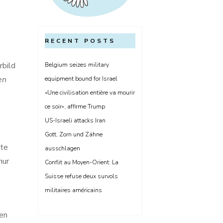
RECENT POSTS
rbild
Belgium seizes military
en
equipment bound for Israel
«Une civilisation entière va mourir
ce soir», affirme Trump
US-Israeli attacks Iran
Gott, Zorn und Zähne
rte
ausschlagen
nur
Conflit au Moyen-Orient: La
Suisse refuse deux survols
militaires américains
men