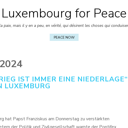
Luxembourg for Peace
Skip
to
 paix, mais il y en a peu, en vérité, qui désirent les choses qui conduise
content
PEACE NOW
 2024
RIEG IST IMMER EINE NIEDERLAGE“
IN LUXEMBURG
g hat Papst Franziskus am Donnerstag zu verstärkten
ern der Politik und Zivilgesellschaft warnte der Pontifex