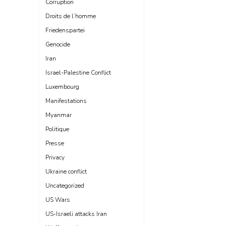
Corruption
Droits de l’homme
Friedenspartei
Genocide
Iran
Israel-Palestine Conflict
Luxembourg
Manifestations
Myanmar
Politique
Presse
Privacy
Ukraine conflict
Uncategorized
US Wars
US-Israeli attacks Iran