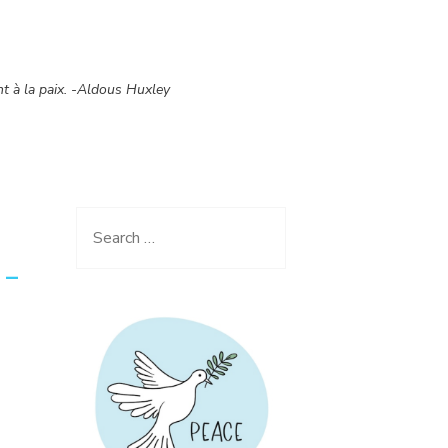
nt à la paix. -Aldous Huxley
Search
for:
 –