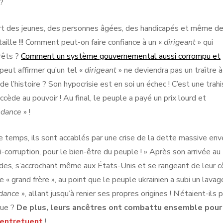
 ?
part des jeunes, des personnes âgées, des handicapés et même d
lle !!! Comment peut-on faire confiance à un «
dirigeant
» qui
rêts ?
Comment un système gouvernemental aussi corrompu et
peut affirmer qu’un tel «
dirigeant
» ne deviendra pas un traître à
e l’histoire ? Son hypocrisie est en soi un échec ! C’est une trah
ccède au pouvoir ! Au final, le peuple a payé un prix lourd et
dance
» !
e temps, ils sont accablés par une crise de la dette massive env
ti-corruption, pour le bien-être du peuple ! » Après son arrivée au
pides, s’accrochant même aux États-Unis et se rangeant de leur c
re « grand frère », au point que le peuple ukrainien a subi un lava
dance
», allant jusqu’à renier ses propres origines ! N’étaient-ils 
que ?
De plus, leurs ancêtres ont combattu ensemble pour
entretuent
!