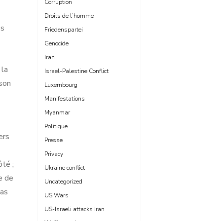
Corruption
Droits de l’homme
es
Friedenspartei
Genocide
Iran
 la
Israel-Palestine Conflict
ison
Luxembourg
Manifestations
Myanmar
Politique
ers
Presse
Privacy
ôté ;
Ukraine conflict
ge de
Uncategorized
pas
US Wars
US-Israeli attacks Iran