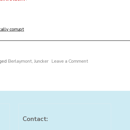
tally corrupt
on
ged
Berlaymont
,
Juncker
Leave a Comment
L’échec
de
l’Ukraine
Contact: