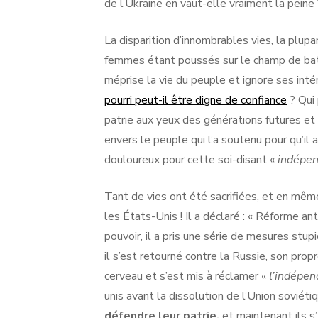
de l’Ukraine en vaut-elle vraiment la peine
La disparition d’innombrables vies, la plu
femmes étant poussés sur le champ de batai
méprise la vie du peuple et ignore ses inté
pourri peut-il être digne de confiance
? Qui 
patrie aux yeux des générations futures et d
envers le peuple qui l’a soutenu pour qu’il a
douloureux pour cette soi-disant «
indépen
Tant de vies ont été sacrifiées, et en mêm
les États-Unis ! Il a déclaré : « Réforme an
pouvoir, il a pris une série de mesures stu
il s’est retourné contre la Russie, son prop
cerveau et s’est mis à réclamer «
l’indépen
unis avant la dissolution de l’Union soviéti
défendre leur patrie,
et maintenant ils s’